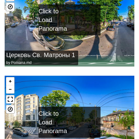
Click to
Load
Panorama
Церковь Св. Матроны 1
by
Pomana.md
Click to
Load
Panorama