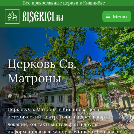
Все православные церкви в Кишинёве
Меню
Церковь Св.
Матроны
Главная
Церковь Св. Матроны в Кишинёве, зона
исторический Центр. Точный адрес и карта
локации, контактный телефон и другая
информация в нашем справочнике от Pomana.md