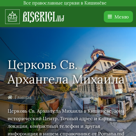
Все православные церкви в Кишинёве
Меню
Церковь Св.
Архангела Михаила
Главная
Церковь Св. Архангела Михаила в Кишинёве, зона
исторический Центр. Точный адрес и карта
локации, контактный телефон и другая
информация в нашем справочнике от Pomana.md