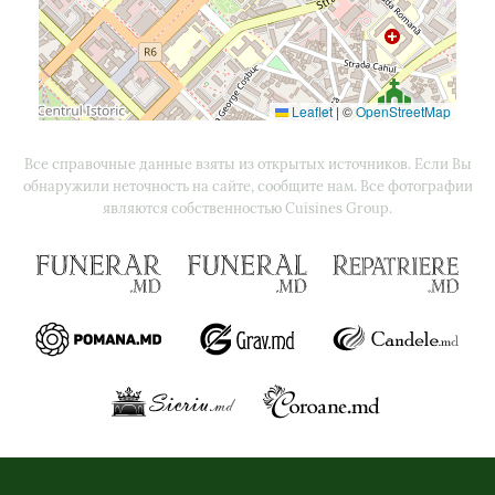
Leaflet
|
©
OpenStreetMap
Все справочные данные взяты из открытых источников. Если Вы
обнаружили неточность на сайте, сообщите нам. Все фотографии
являются собственностью Cuisines Group.