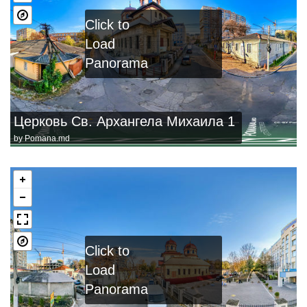
Click to
Load
Panorama
Церковь Св. Архангела Михаила 1
by
Pomana.md
Click to
Load
Panorama