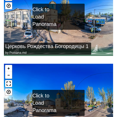
Click to
Load
Panorama
Церковь Рождества Богородицы 1
by
Pomana.md
Click to
Load
Panorama