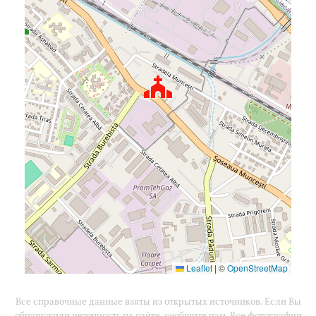
Leaflet
|
©
OpenStreetMap
Все справочные данные взяты из открытых источников. Если Вы
обнаружили неточность на сайте, сообщите нам. Все фотографии