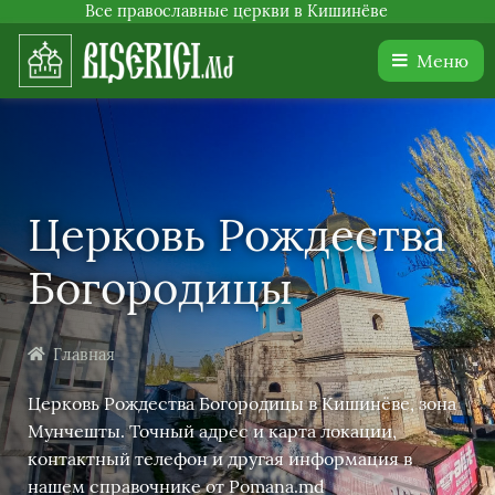
Все православные церкви в Кишинёве
Меню
Церковь Рождества
Богородицы
Главная
Церковь Рождества Богородицы в Кишинёве, зона
Мунчешты. Точный адрес и карта локации,
контактный телефон и другая информация в
нашем справочнике от Pomana.md