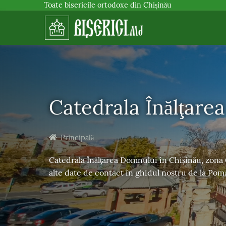
Toate bisericile ortodoxe din Chișinău
Catedrala Înălţare
Principală
Catedrala Înălţarea Domnului în Chișinău, zona C
alte date de contact în ghidul nostru de la Po