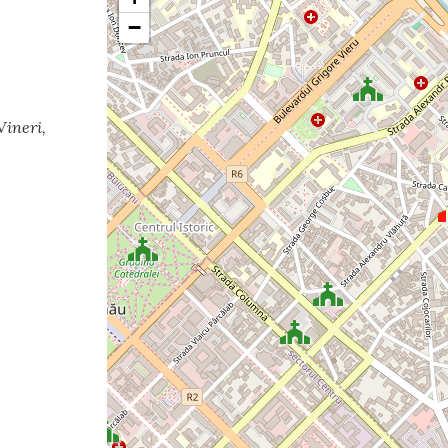
−
Vineri,