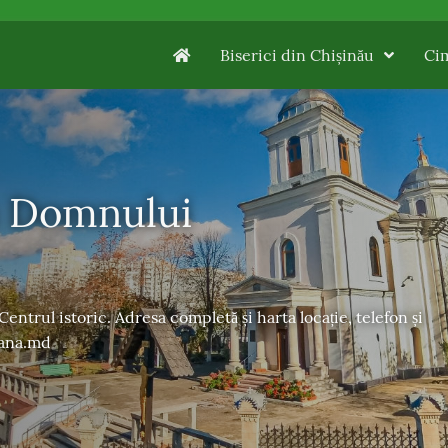
Biserici din Chișinău
Cim
a Domnului
entrul istoric. Adresa completă și harta locație, telefon și
mana.md