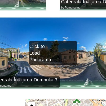
Catedrala Înălţarea 
by
Pomana.md
Click to
Load
Panorama
edrala Înălţarea Domnului 3
mana.md
+