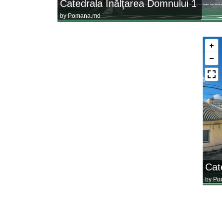
Catedrala Înălţarea Domnului 1
by
Pomana.md
Cat
by
Po