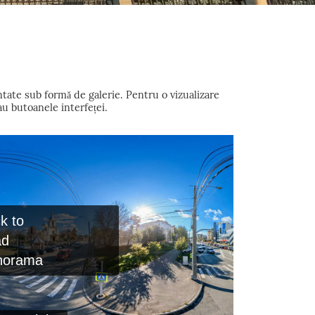
ntate sub formă de galerie. Pentru o vizualizare
au butoanele interfeței.
ck to
ad
norama