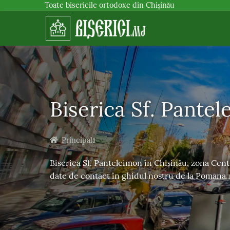
Toate bisericile ortodoxe din Chișinău
Biserica Sf. Pante
Principală
Biserica Sf. Panteleimon în Chișinău, zona Centru
date de contact în ghidul nostru de la Pomana