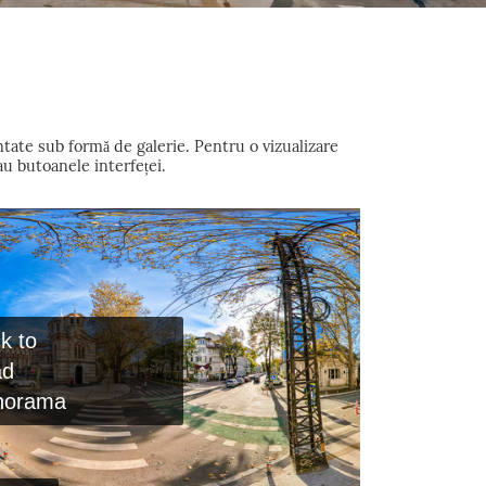
ntate sub formă de galerie. Pentru o vizualizare
au butoanele interfeței.
ck to
ad
norama