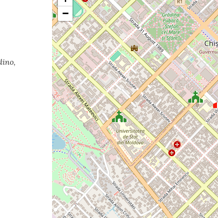
−
dino,