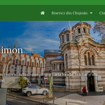
Biserici din Chișinău
Cim
leimon
l istoric. Adresa completă și harta locație, telefon și alte
.md