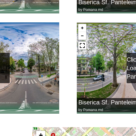
Biserica Sf. Pantelei
by
Pomana.md
Cli
Lo
Pa
Biserica Sf. Pantelei
by
Pomana.md
+