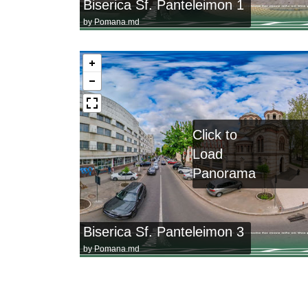
Biserica Sf. Panteleimon 1
by
Pomana.md
Click to
Load
Panorama
Biserica Sf. Panteleimon 3
by
Pomana.md