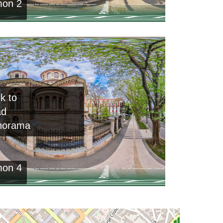
mon 2
ck to
ad
norama
mon 4