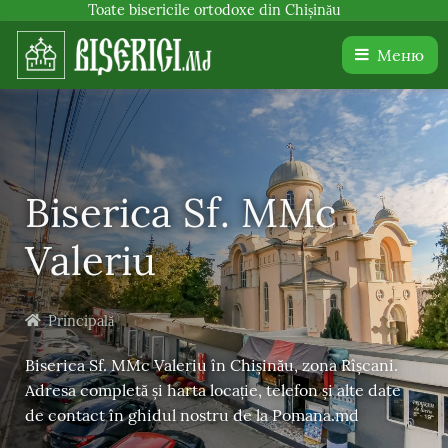
Toate bisericile ortodoxe din Chișinău
Меню
Biserica Sf. MMc
Valeriu
Principală
Biserica Sf. MMc Valeriu în Chișinău, zona Rîșcani.
Adresa completă și harta locație, telefon și alte date
de contact în ghidul nostru de la Pomana.md