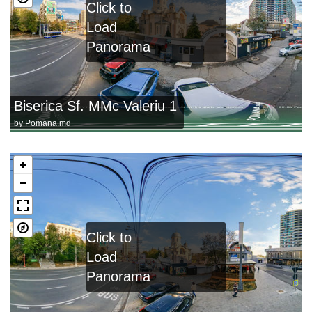
Click to
Load
Panorama
Biserica Sf. MMc Valeriu 1
by
Pomana.md
Click to
Load
Panorama