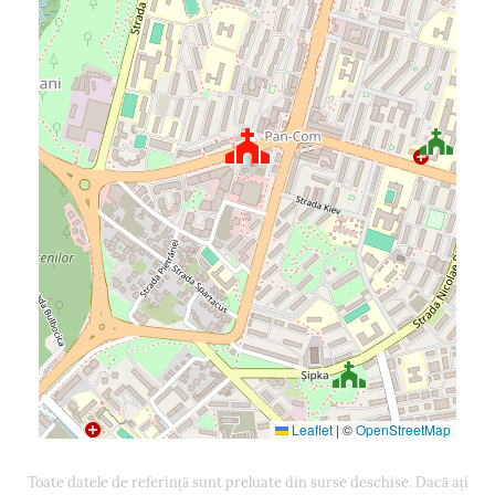
Leaflet
|
©
OpenStreetMap
Toate datele de referință sunt preluate din surse deschise. Dacă ați