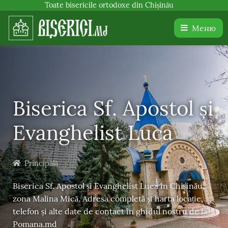
Toate bisericile ortodoxe din Chișinău
Меню
Biserica Sf. Apostol și
Evanghelist Luca
Principală
Biserica Sf. Apostol și Evanghelist Luca în Chișinău,
zona Malina Mică. Adresa completă și harta locație,
telefon și alte date de contact în ghidul nostru de la
Pomana.md