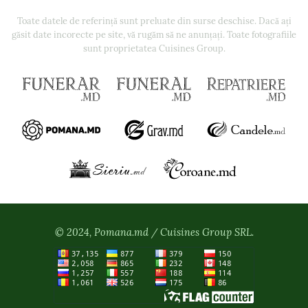
Toate datele de referință sunt preluate din surse deschise. Dacă ați
găsit date incorecte pe site, vă rugăm să ne anunțați. Toate fotografiile
sunt proprietatea Cuisines Group.
© 2024, Pomana.md / Cuisines Group SRL.