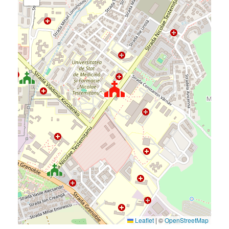
Leaflet
|
©
OpenStreetMap