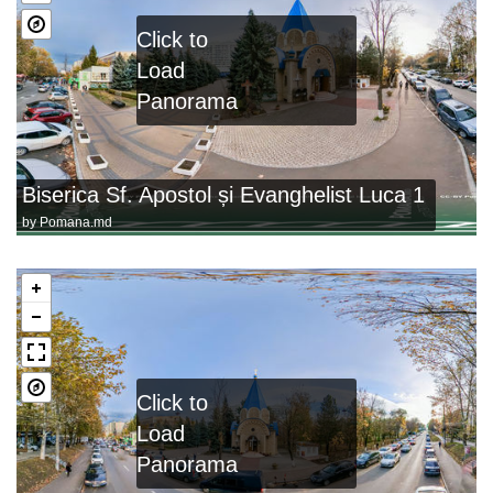
Click to
Load
Panorama
Biserica Sf. Apostol și Evanghelist Luca 1
by
Pomana.md
Click to
Load
Panorama